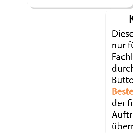
Diese
nur f
Fach
durc
Butt
Beste
der f
Auftr
überm