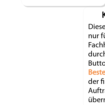
Diese
nur f
Fach
durc
Butt
Beste
der f
Auftr
überm