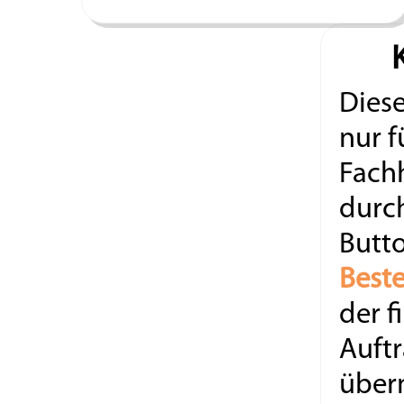
Diese
nur f
Fach
durc
Butt
Beste
der f
Auftr
überm