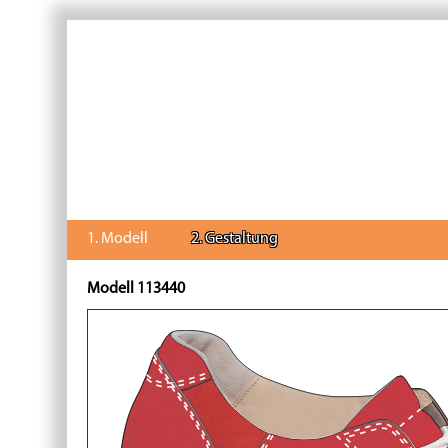
1. Modell
2. Gestaltung
Modell 113440