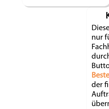
Diese
nur f
Fach
durc
Butt
Beste
der f
Auftr
überm